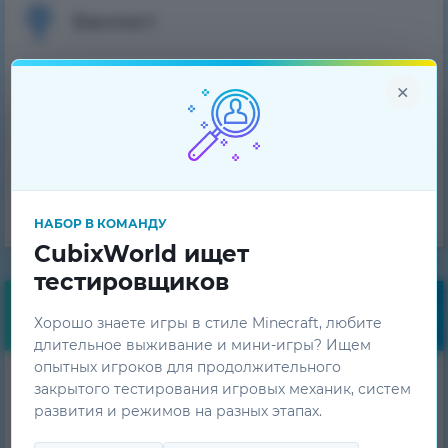
Банлист
Вопрос-Ответ
×
Техническая поддержка
Команда проекта
НАБОР В КОМАНДУ
CubixWorld ищет
тестировщиков
Бесплатные бонусы
Хорошо знаете игры в стиле Minecraft, любите
длительное выживание и мини-игры? Ищем
опытных игроков для продолжительного
Получай ежедневные
закрытого тестирования игровых механик, систем
бонусы!
развития и режимов на разных этапах.