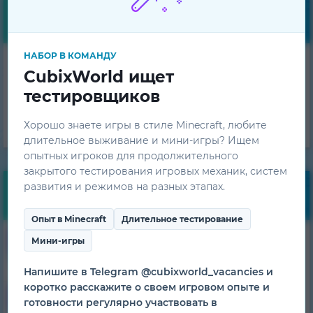
Бесплатные бонусы
НАБОР В КОМАНДУ
Получай ежедневные
CubixWorld ищет
бонусы!
тестировщиков
ПОЛУЧИТЬ
Хорошо знаете игры в стиле Minecraft, любите
длительное выживание и мини-игры? Ищем
опытных игроков для продолжительного
закрытого тестирования игровых механик, систем
развития и режимов на разных этапах.
Мониторинг
Опыт в Minecraft
Длительное тестирование
70
1.7.10
HiTech
Мини-игры
1 сервер
из 500
Напишите в Telegram @cubixworld_vacancies и
коротко расскажите о своем игровом опыте и
32
1.7.10
SkyTech
готовности регулярно участвовать в