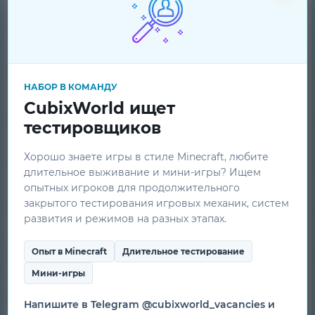
Моды
Скины
НАБОР В КОМАНДУ
Плащи
CubixWorld ищет
тестировщиков
Рейтинг игроков
Хорошо знаете игры в стиле Minecraft, любите
длительное выживание и мини-игры? Ищем
Банлист
опытных игроков для продолжительного
закрытого тестирования игровых механик, систем
развития и режимов на разных этапах.
Вопрос-Ответ
Опыт в Minecraft
Длительное тестирование
Мини-игры
Техническая поддержка
Напишите в Telegram @cubixworld_vacancies и