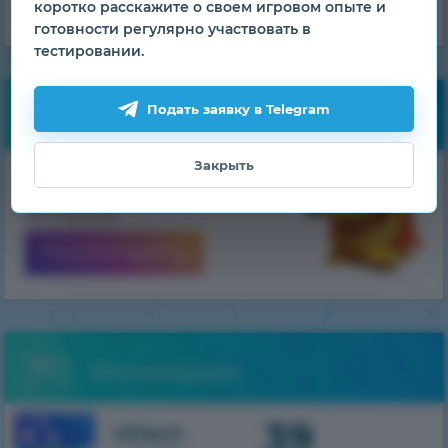
коротко расскажите о своем игровом опыте и
Команда проекта
готовности регулярно участвовать в
тестировании.
Подать заявку в Telegram
Бесплатные бонусы
Закрыть
Получай ежедневные
бонусы!
ПОЛУЧИТЬ
Мониторинг
39
1.7.10
HiTech