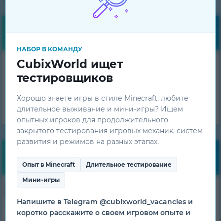
Бесплатные бонусы
НАБОР В КОМАНДУ
CubixWorld ищет
Получай ежедневные
тестировщиков
бонусы!
Хорошо знаете игры в стиле Minecraft, любите
ПОЛУЧИТЬ
длительное выживание и мини-игры? Ищем
опытных игроков для продолжительного
закрытого тестирования игровых механик, систем
развития и режимов на разных этапах.
Мониторинг
Опыт в Minecraft
Длительное тестирование
Мини-игры
40
1.7.10
HiTech
1 сервер
Напишите в Telegram @cubixworld_vacancies и
из 500
коротко расскажите о своем игровом опыте и