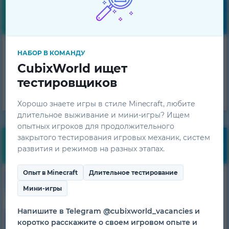
Бесплатные бонусы
Получай ежедневные
НАБОР В КОМАНДУ
бонусы!
CubixWorld ищет
тестировщиков
ПОЛУЧИТЬ
Хорошо знаете игры в стиле Minecraft, любите
длительное выживание и мини-игры? Ищем
опытных игроков для продолжительного
закрытого тестирования игровых механик, систем
Мониторинг
развития и режимов на разных этапах.
Опыт в Minecraft
Длительное тестирование
80
1.7.10
HiTech
Мини-игры
1 сервер
из 500
Напишите в Telegram @cubixworld_vacancies и
38
1.7.10
SkyTech
коротко расскажите о своем игровом опыте и