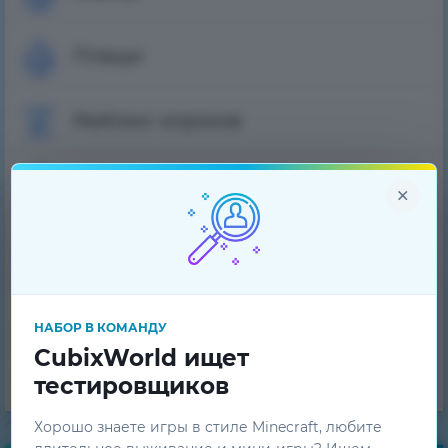
Плащи
Рейтинг игроков
Банлист
×
Вопрос-Ответ
Техническая поддержка
НАБОР В КОМАНДУ
CubixWorld ищет
Команда проекта
тестировщиков
Хорошо знаете игры в стиле Minecraft, любите