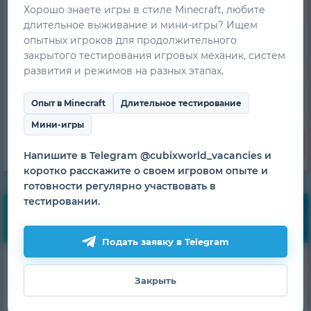
Хорошо знаете игры в стиле Minecraft, любите
длительное выживание и мини-игры? Ищем
Войти
опытных игроков для продолжительного
закрытого тестирования игровых механик, систем
развития и режимов на разных этапах.
Регистрация
Опыт в Minecraft
Длительное тестирование
Мини-игры
Забыл пароль
Напишите в Telegram @cubixworld_vacancies и
коротко расскажите о своем игровом опыте и
готовности регулярно участвовать в
тестировании.
Навигация
Подать заявку в Telegram
Скачать лаунчер
Закрыть
Моды