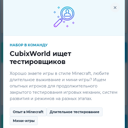
Техническая поддержка
×
Команда проекта
НАБОР В КОМАНДУ
Бесплатные бонусы
CubixWorld ищет
тестировщиков
Получай ежедневные
Хорошо знаете игры в стиле Minecraft, любите
бонусы!
длительное выживание и мини-игры? Ищем
опытных игроков для продолжительного
ПОЛУЧИТЬ
закрытого тестирования игровых механик, систем
развития и режимов на разных этапах.
Опыт в Minecraft
Длительное тестирование
Мини-игры
Мониторинг