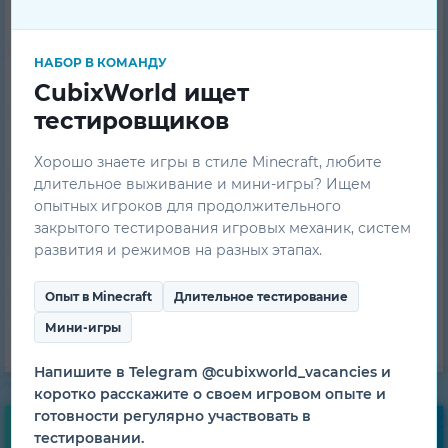
Плащи
НАБОР В КОМАНДУ
Рейтинг игроков
CubixWorld ищет
тестировщиков
Банлист
Хорошо знаете игры в стиле Minecraft, любите
длительное выживание и мини-игры? Ищем
опытных игроков для продолжительного
Вопрос-Ответ
закрытого тестирования игровых механик, систем
развития и режимов на разных этапах.
Техническая поддержка
Опыт в Minecraft
Длительное тестирование
Мини-игры
Команда проекта
Напишите в Telegram @cubixworld_vacancies и
коротко расскажите о своем игровом опыте и
готовности регулярно участвовать в
тестировании.
Бесплатные бонусы