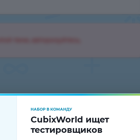
той теме, авторизуйтесь,
НАБОР В КОМАНДУ
CubixWorld ищет
тестировщиков