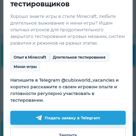
тестировщиков
Техническая поддержка
Хорошо знаете игры в стиле Minecraft, любите
Команда проекта
длительное выживание и мини-игры? Ищем
опытных игроков для продолжительного
закрытого тестирования игровых механик, систем
развития и режимов на разных этапах.
Бесплатные бонусы
Опыт в Minecraft
Длительное тестирование
Мини-игры
Получай ежедневные
Напишите в Telegram @cubixworld_vacancies и
бонусы!
коротко расскажите о своем игровом опыте и
готовности регулярно участвовать в
ПОЛУЧИТЬ
тестировании.
Подать заявку в Telegram
Мониторинг
Закрыть