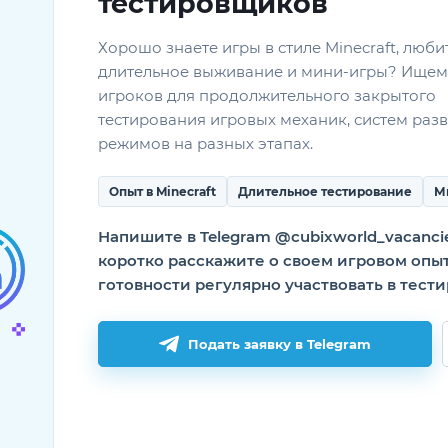
тестировщиков
Хорошо знаете игры в стиле Minecraft, люби
длительное выживание и мини-игры? Ищем
игроков для продолжительного закрытого
тестирования игровых механик, систем разв
режимов на разных этапах.
Опыт в Minecraft
Длительное тестирование
М
Напишите в Telegram @cubixworld_vacanci
коротко расскажите о своем игровом опы
готовности регулярно участвовать в тест
Подать заявку в Telegram
игра.