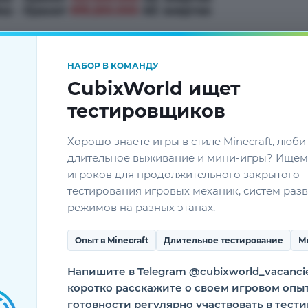
ка - Хранит
819.200.000
АЕ энергии
о Молекулярного сборщика имеют встроенный
НАБОР В КОМАНДУ
внем Молекулярного сборщика добавляется
ршенных и Абсолютных одинаковое кол-во строк
CubixWorld ищет
тестировщиков
АВИТЬ МЭ ИНТЕРФЕЙС!!!!
Хорошо знаете игры в стиле Minecraft, люби
длительное выживание и мини-игры? Ищем
игроков для продолжительного закрытого
тестирования игровых механик, систем разв
режимов на разных этапах.
Опыт в Minecraft
Длительное тестирование
М
Напишите в Telegram @cubixworld_vacanci
коротко расскажите о своем игровом опы
готовности регулярно участвовать в тест