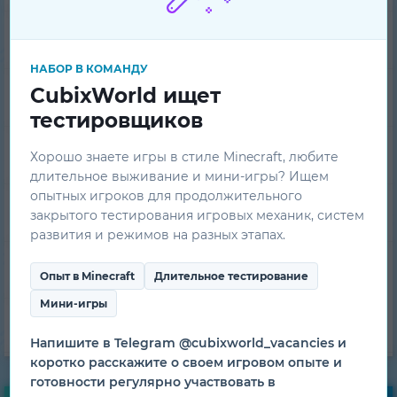
Плащи
НАБОР В КОМАНДУ
CubixWorld ищет
Рейтинг игроков
тестировщиков
Банлист
Хорошо знаете игры в стиле Minecraft, любите
длительное выживание и мини-игры? Ищем
опытных игроков для продолжительного
Вопрос-Ответ
закрытого тестирования игровых механик, систем
развития и режимов на разных этапах.
Техническая поддержка
Опыт в Minecraft
Длительное тестирование
Мини-игры
Команда проекта
Напишите в Telegram @cubixworld_vacancies и
коротко расскажите о своем игровом опыте и
готовности регулярно участвовать в