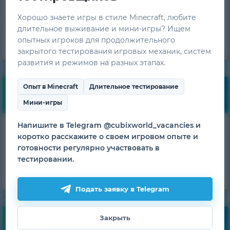
Техническая поддержка
Хорошо знаете игры в стиле Minecraft, любите
длительное выживание и мини-игры? Ищем
опытных игроков для продолжительного
Команда проекта
закрытого тестирования игровых механик, систем
развития и режимов на разных этапах.
Опыт в Minecraft
Длительное тестирование
Бесплатные бонусы
Мини-игры
Напишите в Telegram @cubixworld_vacancies и
Получай ежедневные
коротко расскажите о своем игровом опыте и
бонусы!
готовности регулярно участвовать в
тестировании.
ПОЛУЧИТЬ
Подать заявку в Telegram
Закрыть
Мониторинг