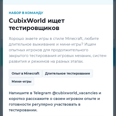
Получай ежедневные
НАБОР В КОМАНДУ
бонусы!
CubixWorld ищет
ПОЛУЧИТЬ
тестировщиков
Хорошо знаете игры в стиле Minecraft, любите
длительное выживание и мини-игры? Ищем
опытных игроков для продолжительного
закрытого тестирования игровых механик, систем
Мониторинг
развития и режимов на разных этапах.
24
1.7.10
HiTech
Опыт в Minecraft
Длительное тестирование
1 сервер
из 500
Мини-игры
8
1.7.10
Напишите в Telegram @cubixworld_vacancies и
SkyTech
коротко расскажите о своем игровом опыте и
1 сервер
из 300
готовности регулярно участвовать в
тестировании.
1.7.10