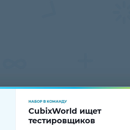
НАБОР В КОМАНДУ
CubixWorld ищет
тестировщиков