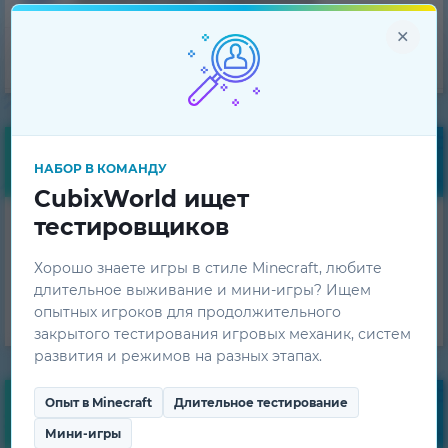
×
Команда проекта
Бесплатные бонусы
НАБОР В КОМАНДУ
CubixWorld ищет
тестировщиков
Получай ежедневные
бонусы!
Хорошо знаете игры в стиле Minecraft, любите
длительное выживание и мини-игры? Ищем
ПОЛУЧИТЬ
опытных игроков для продолжительного
закрытого тестирования игровых механик, систем
развития и режимов на разных этапах.
Опыт в Minecraft
Длительное тестирование
Мониторинг
Мини-игры