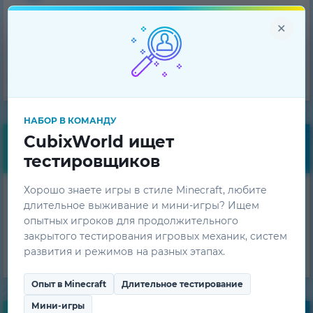
×
Техническая поддержка
Команда проекта
НАБОР В КОМАНДУ
CubixWorld ищет
Бесплатные бонусы
тестировщиков
Хорошо знаете игры в стиле Minecraft, любите
Получай ежедневные
длительное выживание и мини-игры? Ищем
бонусы!
опытных игроков для продолжительного
закрытого тестирования игровых механик, систем
ПОЛУЧИТЬ
развития и режимов на разных этапах.
Опыт в Minecraft
Длительное тестирование
Мини-игры