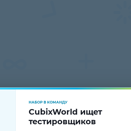
НАБОР В КОМАНДУ
CubixWorld ищет
тестировщиков