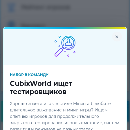
Рейтинг игроков
Банлист
×
Вопрос-Ответ
Техническая поддержка
НАБОР В КОМАНДУ
Команда проекта
CubixWorld ищет
тестировщиков
Хорошо знаете игры в стиле Minecraft, любите
длительное выживание и мини-игры? Ищем
Бесплатные бонусы
опытных игроков для продолжительного
закрытого тестирования игровых механик, систем
развития и режимов на разных этапах.