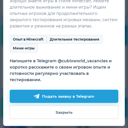
Хорошо знаете игры в стиле Minecraft, любите
Команда проекта
длительное выживание и мини-игры? Ищем
опытных игроков для продолжительного
закрытого тестирования игровых механик, систем
развития и режимов на разных этапах.
Бесплатные бонусы
Опыт в Minecraft
Длительное тестирование
Мини-игры
Получай ежедневные
Напишите в Telegram @cubixworld_vacancies и
бонусы!
коротко расскажите о своем игровом опыте и
ПОЛУЧИТЬ
готовности регулярно участвовать в
тестировании.
Подать заявку в Telegram
Мониторинг
Закрыть
33
1.7.10
HiTech