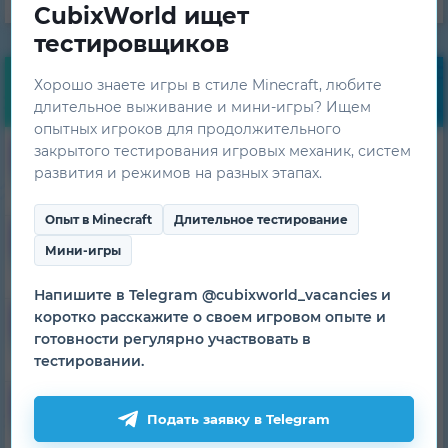
CubixWorld ищет
тестировщиков
Хорошо знаете игры в стиле Minecraft, любите
Мониторинг
длительное выживание и мини-игры? Ищем
опытных игроков для продолжительного
83
1.7.10
закрытого тестирования игровых механик, систем
HiTech
развития и режимов на разных этапах.
1 сервер
из 500
Опыт в Minecraft
Длительное тестирование
33
1.7.10
SkyTech
Мини-игры
1 сервер
из 300
Напишите в Telegram @cubixworld_vacancies и
116
1.7.10
коротко расскажите о своем игровом опыте и
TechnoMagic
готовности регулярно участвовать в
1 сервер
из 750
тестировании.
33
1.7.10
MagicRPG
Подать заявку в Telegram
1 сервер
из 500