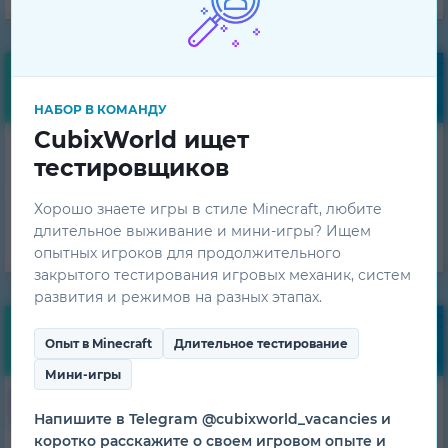
Бесплатные бонусы
НАБОР В КОМАНДУ
CubixWorld ищет
Получай ежедневные
тестировщиков
бонусы!
Хорошо знаете игры в стиле Minecraft, любите
ПОЛУЧИТЬ
длительное выживание и мини-игры? Ищем
опытных игроков для продолжительного
закрытого тестирования игровых механик, систем
развития и режимов на разных этапах.
Мониторинг
Опыт в Minecraft
Длительное тестирование
Мини-игры
78
1.7.10
HiTech
Напишите в Telegram @cubixworld_vacancies и
1 сервер
из 500
коротко расскажите о своем игровом опыте и