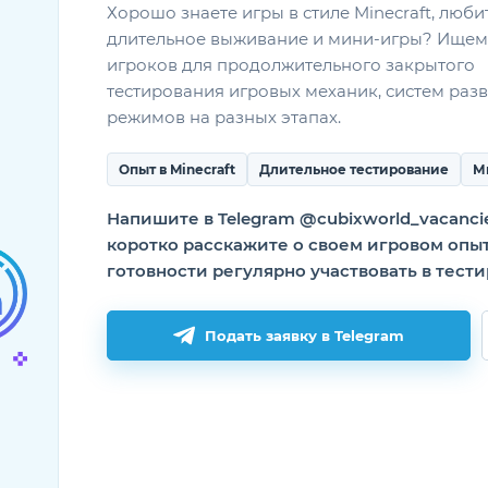
Хорошо знаете игры в стиле Minecraft, люби
длительное выживание и мини-игры? Ищем
игроков для продолжительного закрытого
тестирования игровых механик, систем разв
режимов на разных этапах.
Опыт в Minecraft
Длительное тестирование
М
Напишите в Telegram @cubixworld_vacanci
коротко расскажите о своем игровом опы
готовности регулярно участвовать в тест
Подать заявку в Telegram