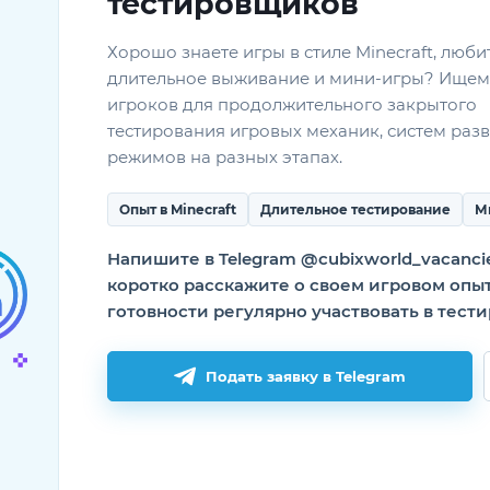
тестировщиков
Хорошо знаете игры в стиле Minecraft, люби
длительное выживание и мини-игры? Ищем
игроков для продолжительного закрытого
тестирования игровых механик, систем разв
режимов на разных этапах.
Опыт в Minecraft
Длительное тестирование
М
Напишите в Telegram @cubixworld_vacanci
коротко расскажите о своем игровом опы
готовности регулярно участвовать в тест
Подать заявку в Telegram