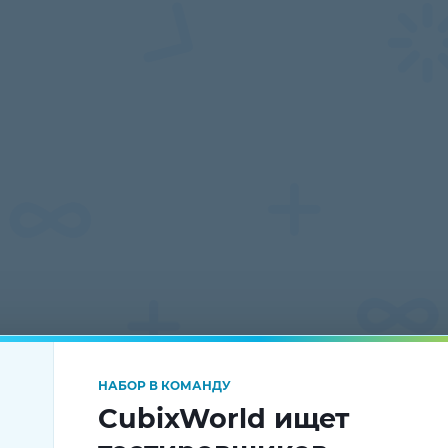
НАБОР В КОМАНДУ
CubixWorld ищет