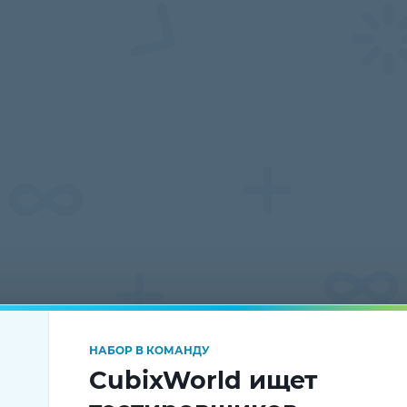
НАБОР В КОМАНДУ
CubixWorld ищет