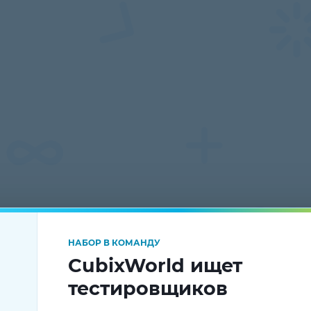
НАБОР В КОМАНДУ
CubixWorld ищет
тестировщиков