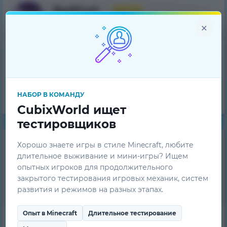
BadEnot
Автор
3 авг. 2025 г., 17:24
×
Кто исключения?
НАБОР В КОМАНДУ
0
CubixWorld ищет
тестировщиков
Хорошо знаете игры в стиле Minecraft, любите
длительное выживание и мини-игры? Ищем
опытных игроков для продолжительного
Death_and_Life
закрытого тестирования игровых механик, систем
BModer на IceAndFire #1
развития и режимов на разных этапах.
5 авг. 2025 г., 8:30
Опыт в Minecraft
Длительное тестирование
не скажу