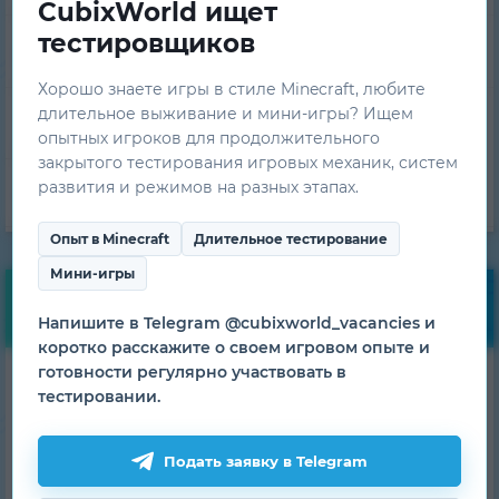
CubixWorld ищет
тестировщиков
Вопрос-Ответ
Хорошо знаете игры в стиле Minecraft, любите
длительное выживание и мини-игры? Ищем
Техническая поддержка
опытных игроков для продолжительного
закрытого тестирования игровых механик, систем
развития и режимов на разных этапах.
Команда проекта
Опыт в Minecraft
Длительное тестирование
Мини-игры
Бесплатные бонусы
Напишите в Telegram @cubixworld_vacancies и
коротко расскажите о своем игровом опыте и
готовности регулярно участвовать в
Получай ежедневные
тестировании.
бонусы!
ПОЛУЧИТЬ
Подать заявку в Telegram