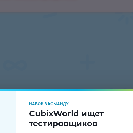
НАБОР В КОМАНДУ
CubixWorld ищет
тестировщиков