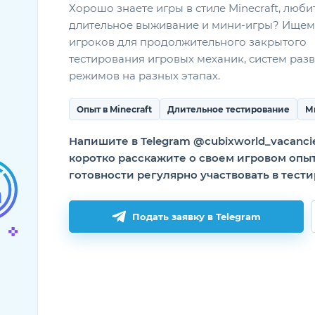
Хорошо знаете игры в стиле Minecraft, люби
длительное выживание и мини-игры? Ищем
игроков для продолжительного закрытого
тестирования игровых механик, систем разв
режимов на разных этапах.
Опыт в Minecraft
Длительное тестирование
М
Напишите в Telegram @cubixworld_vacanci
коротко расскажите о своем игровом опы
готовности регулярно участвовать в тест
Подать заявку в Telegram