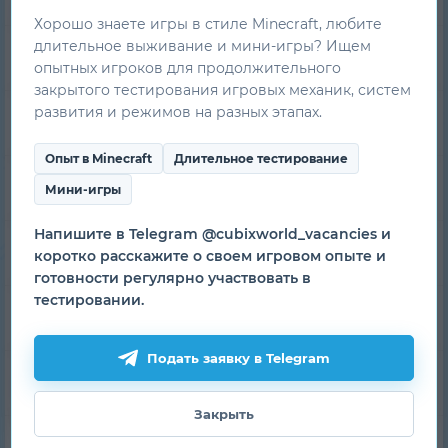
Хорошо знаете игры в стиле Minecraft, любите
длительное выживание и мини-игры? Ищем
Моды
опытных игроков для продолжительного
закрытого тестирования игровых механик, систем
развития и режимов на разных этапах.
Скины
Опыт в Minecraft
Длительное тестирование
Плащи
Мини-игры
Напишите в Telegram @cubixworld_vacancies и
Рейтинг игроков
коротко расскажите о своем игровом опыте и
готовности регулярно участвовать в
тестировании.
Банлист
Подать заявку в Telegram
Вопрос-Ответ
Закрыть