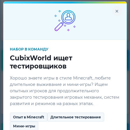
×
Техническая поддержка
Команда проекта
НАБОР В КОМАНДУ
CubixWorld ищет
Бесплатные бонусы
тестировщиков
Хорошо знаете игры в стиле Minecraft, любите
Получай ежедневные
длительное выживание и мини-игры? Ищем
бонусы!
опытных игроков для продолжительного
закрытого тестирования игровых механик, систем
ПОЛУЧИТЬ
развития и режимов на разных этапах.
Опыт в Minecraft
Длительное тестирование
Мини-игры