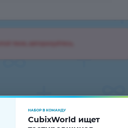
той теме, авторизуйтесь,
НАБОР В КОМАНДУ
CubixWorld ищет