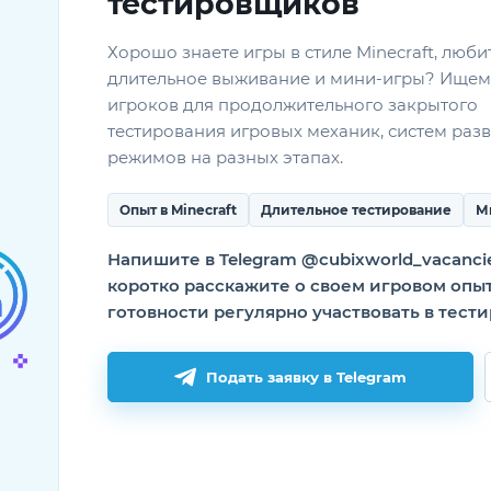
тестировщиков
Хорошо знаете игры в стиле Minecraft, люби
длительное выживание и мини-игры? Ищем
игроков для продолжительного закрытого
тестирования игровых механик, систем разв
режимов на разных этапах.
Опыт в Minecraft
Длительное тестирование
М
Напишите в Telegram @cubixworld_vacanci
коротко расскажите о своем игровом опы
готовности регулярно участвовать в тест
Подать заявку в Telegram