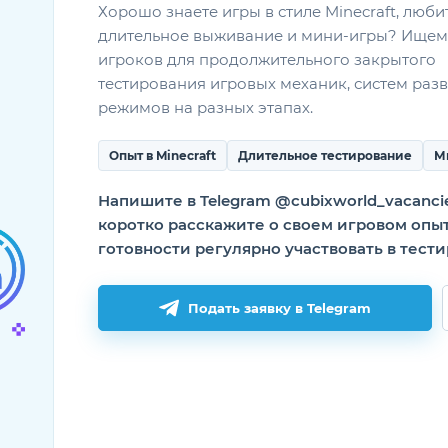
Хорошо знаете игры в стиле Minecraft, люби
длительное выживание и мини-игры? Ищем
игроков для продолжительного закрытого
тестирования игровых механик, систем разв
режимов на разных этапах.
Опыт в Minecraft
Длительное тестирование
М
Напишите в Telegram @cubixworld_vacanci
коротко расскажите о своем игровом опы
готовности регулярно участвовать в тест
Подать заявку в Telegram