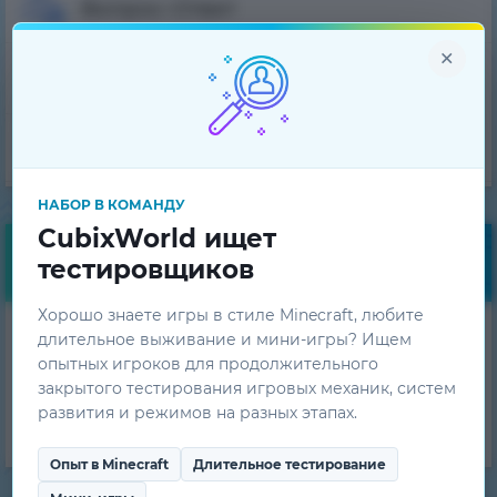
Вопрос-Ответ
×
Техническая поддержка
Команда проекта
НАБОР В КОМАНДУ
CubixWorld ищет
Бесплатные бонусы
тестировщиков
Хорошо знаете игры в стиле Minecraft, любите
Получай ежедневные
длительное выживание и мини-игры? Ищем
опытных игроков для продолжительного
бонусы!
закрытого тестирования игровых механик, систем
ПОЛУЧИТЬ
развития и режимов на разных этапах.
Опыт в Minecraft
Длительное тестирование