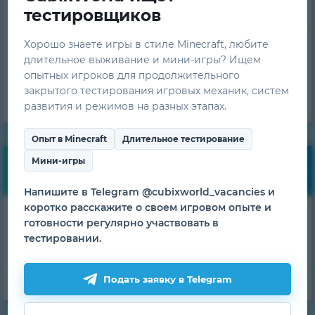
Вопрос-Ответ
тестировщиков
Хорошо знаете игры в стиле Minecraft, любите
Техническая поддержка
длительное выживание и мини-игры? Ищем
опытных игроков для продолжительного
закрытого тестирования игровых механик, систем
Команда проекта
развития и режимов на разных этапах.
Опыт в Minecraft
Длительное тестирование
Мини-игры
Бесплатные бонусы
Напишите в Telegram @cubixworld_vacancies и
коротко расскажите о своем игровом опыте и
Получай ежедневные
готовности регулярно участвовать в
бонусы!
тестировании.
ПОЛУЧИТЬ
Подать заявку в Telegram