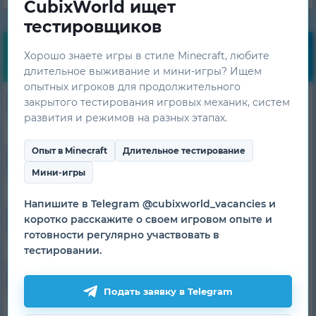
CubixWorld ищет
тестировщиков
Хорошо знаете игры в стиле Minecraft, любите
Мониторинг
длительное выживание и мини-игры? Ищем
опытных игроков для продолжительного
24
1.7.10
HiTech
закрытого тестирования игровых механик, систем
развития и режимов на разных этапах.
1 сервер
из 500
Опыт в Minecraft
Длительное тестирование
7
1.7.10
SkyTech
Мини-игры
1 сервер
из 300
Напишите в Telegram @cubixworld_vacancies и
32
1.7.10
TechnoMagic
коротко расскажите о своем игровом опыте и
готовности регулярно участвовать в
1 сервер
из 750
тестировании.
2
1.7.10
MagicRPG
Подать заявку в Telegram
1 сервер
из 500