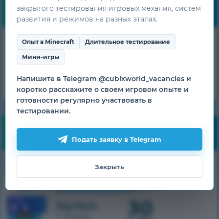
закрытого тестирования игровых механик, систем
Бесплатные бонусы
развития и режимов на разных этапах.
Получай ежедневные
Опыт в Minecraft
Длительное тестирование
бонусы!
Мини-игры
ПОЛУЧИТЬ
Напишите в Telegram @cubixworld_vacancies и
коротко расскажите о своем игровом опыте и
готовности регулярно участвовать в
тестировании.
Мониторинг
Подать заявку в Telegram
46
1.7.10
HiTech
Закрыть
1 сервер
из 500
30
1.7.10
SkyTech
1 сервер