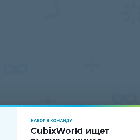
НАБОР В КОМАНДУ
CubixWorld ищет