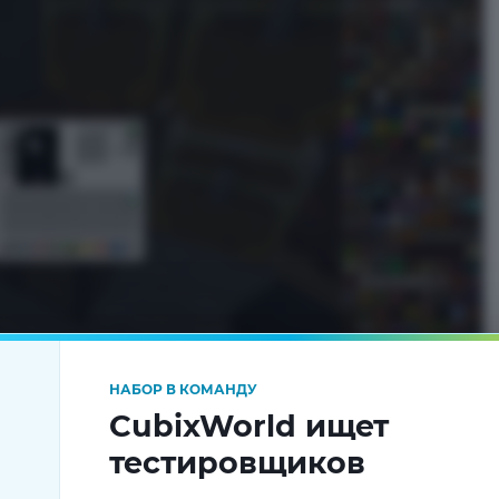
НАБОР В КОМАНДУ
CubixWorld ищет
тестировщиков