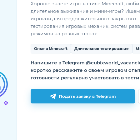
Хорошо знаете игры в стиле Minecraft, люби
длительное выживание и мини-игры? Ищем
игроков для продолжительного закрытого
тестирования игровых механик, систем разв
режимов на разных этапах.
Опыт в Minecraft
Длительное тестирование
М
Напишите в Telegram @cubixworld_vacanci
коротко расскажите о своем игровом опы
готовности регулярно участвовать в тест
Подать заявку в Telegram
той теме, авторизуйтесь,