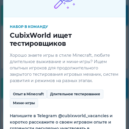
Бесплатные бонусы
НАБОР В КОМАНДУ
Получай ежедневные
CubixWorld ищет
бонусы!
тестировщиков
ПОЛУЧИТЬ
Хорошо знаете игры в стиле Minecraft, любите
длительное выживание и мини-игры? Ищем
опытных игроков для продолжительного
закрытого тестирования игровых механик, систем
развития и режимов на разных этапах.
Мониторинг
Опыт в Minecraft
Длительное тестирование
Мини-игры
59
1.7.10
HiTech
1 сервер
из 500
Напишите в Telegram @cubixworld_vacancies и
коротко расскажите о своем игровом опыте и
1.7.10
готовности регулярно участвовать в