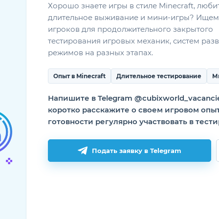
Хорошо знаете игры в стиле Minecraft, люби
длительное выживание и мини-игры? Ищем
игроков для продолжительного закрытого
тестирования игровых механик, систем разв
режимов на разных этапах.
Опыт в Minecraft
Длительное тестирование
М
Напишите в Telegram @cubixworld_vacanci
коротко расскажите о своем игровом опы
готовности регулярно участвовать в тест
Подать заявку в Telegram