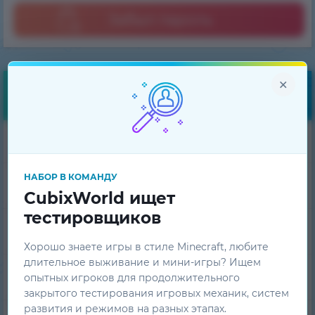
Забыл пароль
×
Навигация
Скачать лаунчер
НАБОР В КОМАНДУ
Моды
CubixWorld ищет
тестировщиков
Скины
Хорошо знаете игры в стиле Minecraft, любите
длительное выживание и мини-игры? Ищем
Плащи
опытных игроков для продолжительного
закрытого тестирования игровых механик, систем
развития и режимов на разных этапах.