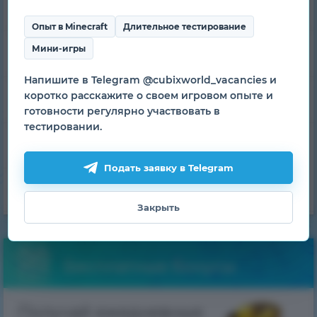
Рейтинг игроков
Опыт в Minecraft
Длительное тестирование
Мини-игры
Банлист
Напишите в Telegram @cubixworld_vacancies и
коротко расскажите о своем игровом опыте и
Вопрос-Ответ
готовности регулярно участвовать в
тестировании.
Техническая поддержка
Подать заявку в Telegram
Команда проекта
Закрыть
Бесплатные бонусы
Получай ежедневные