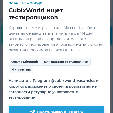
НАБОР В КОМАНДУ
ПОЛУЧИТЬ
CubixWorld ищет
тестировщиков
Хорошо знаете игры в стиле Minecraft, любите
длительное выживание и мини-игры? Ищем
Мониторинг
опытных игроков для продолжительного
закрытого тестирования игровых механик, систем
42
1.7.10
развития и режимов на разных этапах.
HiTech
1 сервер
из 500
Опыт в Minecraft
Длительное тестирование
Мини-игры
9
1.7.10
SkyTech
1 сервер
Напишите в Telegram @cubixworld_vacancies и
из 300
коротко расскажите о своем игровом опыте и
68
1.7.10
готовности регулярно участвовать в
TechnoMagic
тестировании.
1 сервер
из 750
Подать заявку в Telegram
1.7.10