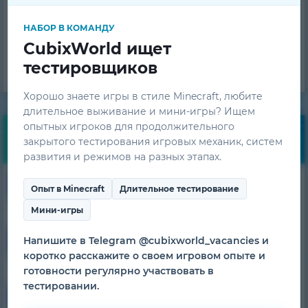
Получай ежедневные
бонусы!
НАБОР В КОМАНДУ
CubixWorld ищет
ПОЛУЧИТЬ
тестировщиков
Хорошо знаете игры в стиле Minecraft, любите
длительное выживание и мини-игры? Ищем
опытных игроков для продолжительного
Мониторинг
закрытого тестирования игровых механик, систем
развития и режимов на разных этапах.
17
1.7.10
HiTech
Опыт в Minecraft
Длительное тестирование
1 сервер
из 500
Мини-игры
7
1.7.10
SkyTech
Напишите в Telegram @cubixworld_vacancies и
коротко расскажите о своем игровом опыте и
1 сервер
из 300
готовности регулярно участвовать в
тестировании.
42
1.7.10
TechnoMagic