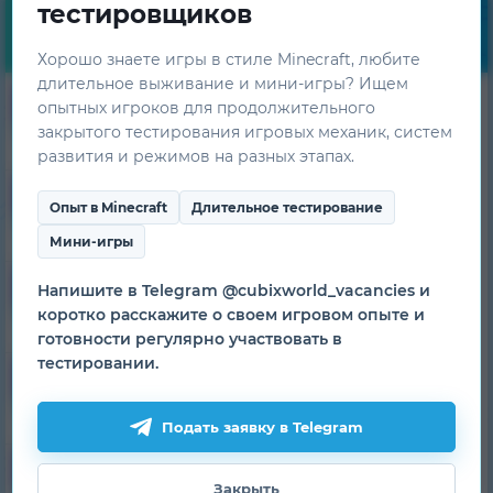
тестировщиков
Мониторинг
Хорошо знаете игры в стиле Minecraft, любите
длительное выживание и мини-игры? Ищем
46
1.7.10
HiTech
опытных игроков для продолжительного
1 сервер
закрытого тестирования игровых механик, систем
из 500
развития и режимов на разных этапах.
30
1.7.10
SkyTech
Опыт в Minecraft
Длительное тестирование
1 сервер
из 300
Мини-игры
32
1.7.10
TechnoMagic
Напишите в Telegram @cubixworld_vacancies и
1 сервер
коротко расскажите о своем игровом опыте и
из 750
готовности регулярно участвовать в
тестировании.
10
1.7.10
MagicRPG
1 сервер
из 500
Подать заявку в Telegram
6
1.7.10
Galaxy
Закрыть