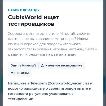
НАБОР В КОМАНДУ
Банлист
CubixWorld ищет
тестировщиков
Вопрос-Ответ
Хорошо знаете игры в стиле Minecraft, любите
длительное выживание и мини-игры? Ищем
опытных игроков для продолжительного
Техническая поддержка
закрытого тестирования игровых механик, систем
развития и режимов на разных этапах.
Команда проекта
Опыт в Minecraft
Длительное тестирование
Мини-игры
Напишите в Telegram @cubixworld_vacancies и
Бесплатные бонусы
коротко расскажите о своем игровом опыте и
готовности регулярно участвовать в
тестировании.
Получай ежедневные