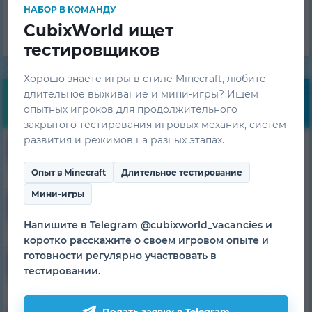
НАБОР В КОМАНДУ
ПОЛУЧИТЬ
CubixWorld ищет
тестировщиков
Хорошо знаете игры в стиле Minecraft, любите
длительное выживание и мини-игры? Ищем
Мониторинг
опытных игроков для продолжительного
закрытого тестирования игровых механик, систем
развития и режимов на разных этапах.
78
1.7.10
HiTech
1 сервер
из 500
Опыт в Minecraft
Длительное тестирование
Мини-игры
39
1.7.10
SkyTech
1 сервер
Напишите в Telegram @cubixworld_vacancies и
из 300
коротко расскажите о своем игровом опыте и
готовности регулярно участвовать в
114
1.7.10
TechnoMagic
тестировании.
1 сервер
из 750
Подать заявку в Telegram